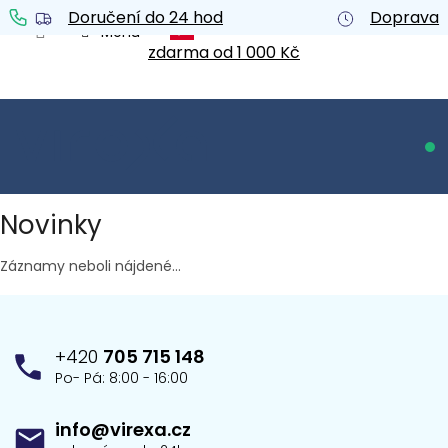
Prejsť
Doručení do 24 hod
Doprava
na
obsah
zdarma od 1 000 Kč
NÁ
KO
Novinky
Záznamy neboli nájdené...
Z
á
p
+420
705 715 148
ä
Po- Pá: 8:00 - 16:00
t
i
info@virexa.cz
e