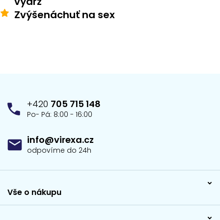
výdrž
Zvýšená
chuť na sex
Z
á
p
+420
705 715 148
a
Po- Pá: 8:00 - 16:00
t
í
info@virexa.cz
odpovíme do 24h
Vše o nákupu