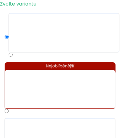
Měrná
Zvolte variantu
cena: