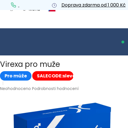
Přejít
Doprava zdarma od 1 000 Kč
na
obsah
NÁ
KO
Virexa pro muže
Pro může
SALECODE:sleva20:20:%
Průměrné
Neohodnoceno
Podrobnosti hodnocení
hodnocení
produktu
je
0,0
z
5
hvězdiček.